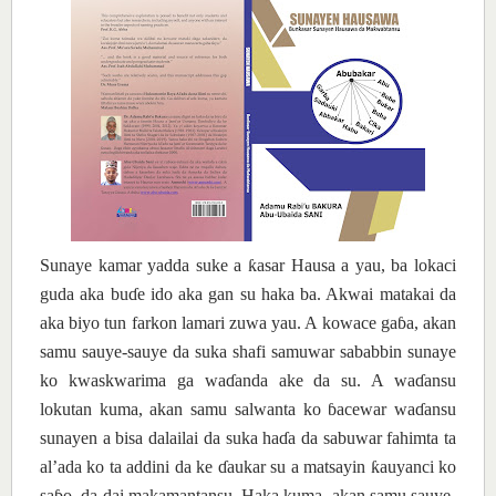
Sunaye kamar yadda suke a
ƙ
asar Hausa a yau, ba lokaci
guda aka bu
ɗ
e ido aka gan su haka ba. Akwai matakai da
aka biyo tun farkon lamari zuwa yau. A kowace ga
ɓ
a, akan
samu sauye-sauye da suka shafi samuwar sababbin sunaye
ko kwaskwarima ga wa
ɗ
anda ake da su. A wa
ɗ
ansu
lokutan kuma, akan samu salwanta ko
ɓ
acewar wa
ɗ
ansu
sunayen a bisa dalailai da suka ha
ɗ
a da sabuwar fahimta ta
al’ada ko ta addini da ke
ɗ
aukar su a matsayin
ƙ
auyanci ko
sa
ɓ
o, da dai makamantansu. Haka kuma, akan samu sauye-