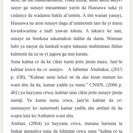
sauye ga sunaye musamman yayin da Hausawa suka yi
cu
ɗ
anya da wa
ɗ
ansu ba
ƙ
in al
’
ummu. A irin wanan yanayi,
Hausawa na aron sunaye daga al’ummomin tare da yi musu
kwaskwarima a mafi yawan lokuta. A ta
ƙ
aice ke nan,
sunaye na bun
ƙ
asa sakamakon dalilai da dama. Wannan
babi ya mayar da hankali wajen tattauna muhimman fitilun
kalmomi da za su yi jagora ga mai karatu.
Suna
kalma
ce da ke
cikin
tsarin
jerin
jinsin
maza. Jam’in
kalmar
kuwa
ita
ce
sunaye
.
A fahimtar
Abubakar
,
(2015
p. 438)
, “
Kalmar
suna
lafazi
ne
da ake
kiran
mutum ko
wani
abu da ita, kamar yadda ya
nuna.
”
CNHN
,
(2006 p.
401) ya
bayyana
cewa, kalmar
tana cikin
jerin
sunaye
jinsin
namiji. Ya kuma
nuna
cewa, jam’in
kalmar
ita
ce:
suunaayee
ko
sunannaki
kamar yadda ake
amfani da ita
wajen
kira ko Ambaton
wani
abu.
Amfani, (2004) ya bayyana cewa,
masana
harsuna ta
fuskar
gargajiya su
na da fahimtar cewa suna
“kalma
ce ta