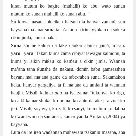
kiran
mutum ko bagire (muhalli) ko abu, wato
sunan
mutum ko sunan
muhalli ko sunan
abu.
”
Su kuwa masana binciken harsuna ta hanyar zamani, sun
bayyana ma’anar
suna
ta la’akari da irin ayyukan da suke a
cikin jimla, kamar haka:
Suna
shi ne kalma da take
ɗ
aukar alamar jam’i, misali:
yaro– yara
. Takan kuma zama cibiyar tawagar kalmomi, ta
kuma yi aikin mi
ƙ
au ko kar
ɓ
au a cikin jimla.
Wannan
ma’ana tana
ƙ
unshe
da na
ƙ
asu, domin babu gamsasshen
bayani
mai
ma’ana game da rabe-raben
suna. Sa
kamakon
haka,
hanyar
gargajiya ta fi ma’ana da amfani ta wannan
haujin. Misali, kalmar
abu
na
iya
zama: “tukunya, ko riga,
ko aiki
kamar
shuka, ko noma, ko abin da ake ji a zuci ko
jiki
. Misali, soyayya, ko zafi, ko sanyi, ko mutum ko dabba
ko wani wuri da sauransu, kamar yadda Amfani, (2004) ya
bayyana.
Lura da ire-iren wa
ɗ
annan muhawara tsakanin masana
, ana