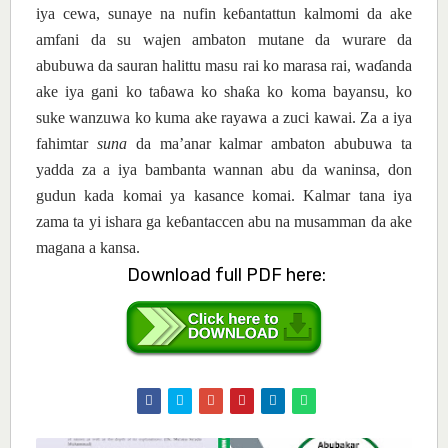
iya cewa, sunaye na nufin ke
ɓ
antattun kalmomi da ake
amfani da su wajen ambaton mutane da wurare da
abubuwa da sauran halittu masu rai ko marasa rai, wa
ɗ
anda
ake iya gani ko ta
ɓ
awa ko sha
ƙ
a ko koma bayansu, ko
suke wanzuwa ko kuma ake rayawa a zuci kawai.
Za a iya
fahimtar
suna
da ma’anar
kalmar
a
mbaton
abubuwa ta
yadda za a iya
bambanta
wannan
abu da
waninsa
, don
gudun
kada
komai
ya
kasance
komai
. Kalmar
ta
na
iya
zama
ta yi i
shara ga ke
ɓ
antaccen
abu
na
musamman da ake
magana
a kansa.
Download full PDF here: