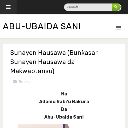
ABU-UBAIDA SANI
Sunayen Hausawa (Bunƙasar
Sunayen Hausawa da
Maƙwabtansu)
Books
Na
Adamu Rabi'u Bakura
Da
Abu-Ubaida Sani