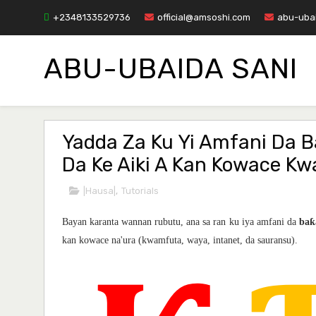
+2348133529736
official@amsoshi.com
abu-uba
ABU-UBAIDA SANI
Yadda Za Ku Yi Amfani Da 
Da Ke Aiki A Kan Kowace K
|Hausa|
,
Tutorials
Bayan karanta wannan rubutu, ana sa ran ku iya amfani da
baƙ
kan kowace na'ura (kwamfuta, waya, intanet, da sauransu).