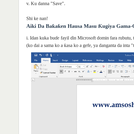
v. Ku danna "Save".
Shi ke nan!
Aiki Da Baƙaƙen Hausa Masu
Ƙ
Ugiya Gama-
i. Idan kuka buɗe fayil ɗin Microsoft domin fara rubut
(ko dai a sama ko a ƙasa ko a gefe, ya danganta da inta 