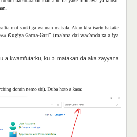
in rubutu daban-daban idan abin da yake rubutawa ya ƙunshi
man.
mafita mai sauƙi ga wannan matsala. Akan kira tsarin baƙaƙe
Ƙugiya Gama-Gari" (ma'ana dai waɗanda za a iya
Masu
u a kwamfutarku, ku bi matakan da aka zayyana
rching domin nemo shi). Duba hoto a ƙasa: