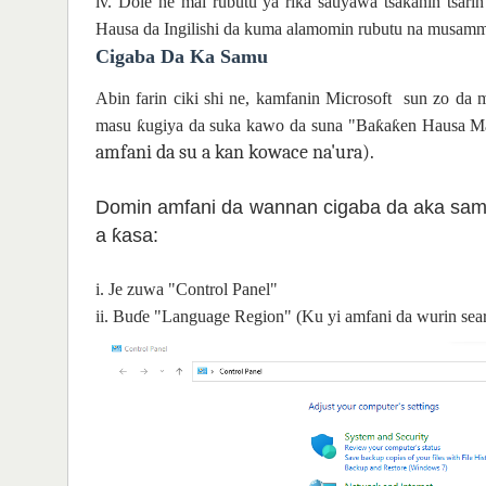
iv. Dole ne mai rubutu ya riƙa sauyawa tsakanin tsar
Hausa da Ingilishi da kuma alamomin rubutu na musam
Cigaba Da Ka Samu
Abin farin ciki shi ne, kamfanin Microsoft sun zo da 
masu ƙugiya da suka kawo da suna "Baƙaƙen Hausa 
amfani da su a kan kowace na'ura).
Domin amfani da wannan cigaba da aka sam
a ƙasa:
i. Je zuwa "Control Panel"
ii. Buɗe "Language Region" (Ku yi amfani da wurin sea