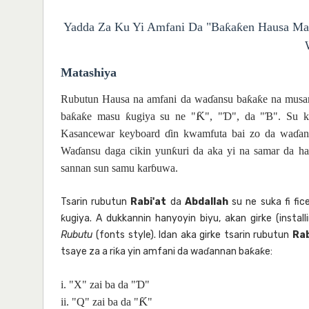
Yadda Za Ku Yi Amfani Da "Baƙaƙen Hausa M
Matashiya
Rubutun Hausa na amfani da waɗansu baƙaƙe na mus
Ƙ
baƙaƙe masu ƙugiya su ne "
", "Ɗ", da "Ɓ". Su k
Kasancewar keyboard ɗin kwamfuta bai zo da waɗann
Waɗansu daga cikin yunƙuri da aka yi na samar da ha
sannan sun samu karɓuwa.
Tsarin rubutun
Rabi'at
da
Abdallah
su ne suka fi f
ƙugiya. A dukkannin hanyoyin biyu, akan girke (instal
Rubutu
(fonts style). Idan aka girke tsarin rubutun
Rab
tsaye za a riƙa yin amfani da waɗannan baƙaƙe:
i. "X" zai ba da "Ɗ"
Ƙ
ii. "Q" zai ba da "
"