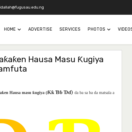
idallah@fugusau.edu.ng
HOME
ADVERTISE
SERVICES
PHOTOS
VIDEO
Baƙaƙen Hausa Masu Ƙugiya
wamfuta
Ƙƙ Ɓɓ Ɗɗ)
aƙen Hausa masu ƙugiya (
da ba sa ba da matsala a