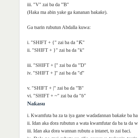
iii. "V" zai ba da "Ɓ"
(Haka ma abin yake ga ƙananan baƙaƙe).
Ga tsarin rubutun Abdalla kuwa:
Ƙ
i. "SHIFT + {" zai ba da "
"
ii. "SHIFT + }" zai ba da "ƙ"
iii. "SHIFT + [" zai ba da "Ɗ"
iv. "SHIFT + ]" zai ba da "ɗ"
v. "SHIFT + |" zai ba da "Ɓ"
vi. "SHIFT + ~" zai ba da "ɓ"
Naƙasu
i. Kwamfuta ba za ta iya gane waɗaɗannan baƙaƙe ba har s
ii. Idan aka ɗora rubutun a wata kwamfutar da ba ta da wa
iii. Idan aka ɗora wannan rubutu a intanet, to zai ɓaci.