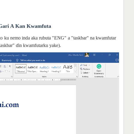
Gari A Kan Kwamfuta
u, to ku nemo inda aka rubuta "ENG" a "taskbar" na kwamfutar
"taskbar" ɗin kwamfutarku yake).