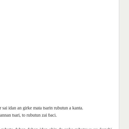
ai idan an girke mata tsarin rubutun a kanta.
nnan tsari, to rubutun zai ɓaci.