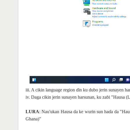
iii. A cikin language region ɗin ku dubo jerin sunayen ha
iv. Daga cikin jerin sunayen harsunan, ku zaɓi "Hausa (L
LURA
: Nau'ukan Hausa da ke wurin sun haɗa da "Haus
Ghana)"