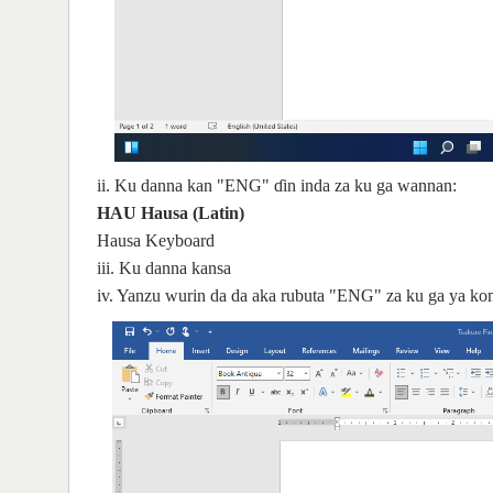
ii. Ku danna kan "ENG" ɗin inda za ku ga wannan:
HAU Hausa (Latin)
Hausa Keyboard
iii. Ku danna kansa
iv. Yanzu wurin da da aka rubuta "ENG" za ku ga ya 