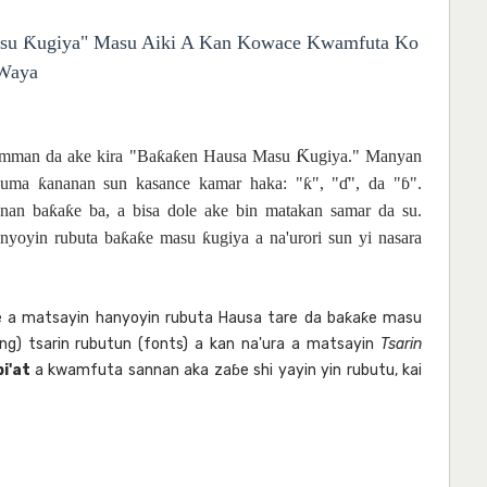
asu Ƙugiya" Masu Aiki A Kan Kowace Kwamfuta Ko
Waya
Ƙ
amman da ake kira "Baƙaƙen Hausa Masu
ugiya." Manyan
uma ƙananan sun kasance kamar haka: "ƙ", "ɗ", da "ɓ".
an baƙaƙe ba, a bisa dole ake bin matakan samar da su.
nyoyin rubuta baƙaƙe masu ƙugiya a na'urori sun yi nasara
ice a matsayin hanyoyin rubuta Hausa tare da baƙaƙe masu
ling) tsarin rubutun (fonts) a kan na'ura a matsayin
Tsarin
i'at
a kwamfuta sannan aka zaɓe shi yayin yin rubutu, kai